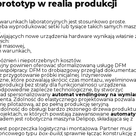
rototyp w realia produkcji
warunkach laboratoryjnych jest stosunkowo proste.
eba wyprodukować setki lub tysiące takich samych mas
.
zwijających nowe urządzenia hardware wynikają właśnie 
nich:
i masowej,
h warunkach,
óźnień i niepotrzebnych kosztów.
cyjny powinien oferować sformalizowaną usługę DFM
e współpracy. DFM to drobiazgowy przegląd dokumentacj
 przygotowanie próbki inicjalnej. Inżynierowie
zne, które pozwalają skrócić czas montażu, wyeliminow
produkcji bez straty dla funkcjonalności urządzenia.
 odpowiednie zaplecze technologiczne, by stworzyć
kład spersonalizowany
automat vendingowy na wymia
ienta. Zdolność do elastycznego projektowania pozwala
erię pilotażową, aż po pełną produkcję seryjną.
t zdolność do obsługi bardzo złożonego drzewa produkt
projektach, w których powstają zaawansowane
automaty
adem jest robotyczna maszyna Delipop, składająca się z
est poprzeczka logistyczna i montażowa. Partner musi
u końcowego typu
box-build
, sprawnie łącząc konstrukcję 