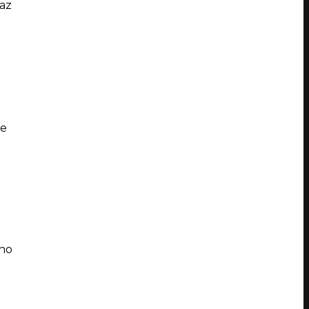
az
je
nno