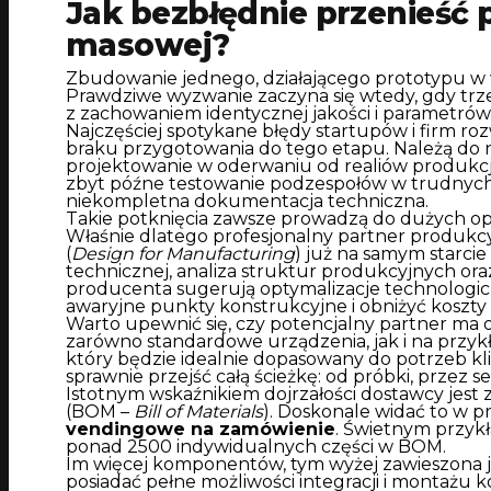
Jak bezbłędnie przenieść p
masowej?
Zbudowanie jednego, działającego prototypu w 
Prawdziwe wyzwanie zaczyna się wtedy, gdy trz
z zachowaniem identycznej jakości i parametrów
Najczęściej spotykane błędy startupów i firm ro
braku przygotowania do tego etapu. Należą do 
projektowanie w oderwaniu od realiów produkcj
zbyt późne testowanie podzespołów w trudnyc
niekompletna dokumentacja techniczna.
Takie potknięcia zawsze prowadzą do dużych op
Właśnie dlatego profesjonalny partner produk
(
Design for Manufacturing
) już na samym starci
technicznej, analiza struktur produkcyjnych oraz
producenta sugerują optymalizacje technologic
awaryjne punkty konstrukcyjne i obniżyć koszty 
Warto upewnić się, czy potencjalny partner ma
zarówno standardowe urządzenia, jak i na przy
który będzie idealnie dopasowany do potrzeb kl
sprawnie przejść całą ścieżkę: od próbki, przez s
Istotnym wskaźnikiem dojrzałości dostawcy jes
(BOM –
Bill of Materials
). Doskonale widać to w 
vendingowe na zamówienie
. Świetnym przykł
ponad 2500 indywidualnych części w BOM.
Im więcej komponentów, tym wyżej zawieszona j
posiadać pełne możliwości integracji i montaż