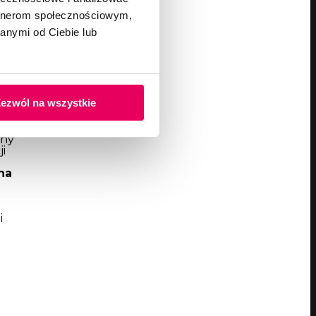
artnerom społecznościowym,
Tagi
anymi od Ciebie lub
ezwól na wszystkie
any
i
na
i