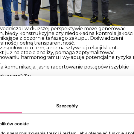
zwodnicza i w dłuższej perspektywie może generować
, błędy konstrukcyjne czy niedokładna kontrola jakości
ikające z pozornie tańszego zakupu. Doświadczeni
alność i pełną transparentność.
espołów obu firm, a nie na sztywnej relacji klient-
t już na etapie analizy, pomaga zoptymalizować
anowaniu harmonogramu i wyłapuje potencjalne ryzyka 
.
na komunikacja, jasne raportowanie postępów i szybkie
ducenta? To:
y zespół R&D, który potrafi skalować projekt i
rzechodzeniu od fazy prototypu do powtarzalnej
złożonym łańcuchem dostaw (BOM) składającym się z
Szczegóły
ne wskaźniki KPI dla produkcji i logistyki,
e wsparcie, a także przejrzysta
gwarancja i części
 plików cookie
a bezpieczne zatowarowanie materiałów pod duże serie,
do spersonalizowania treści i reklam, aby oferować funkcje sp