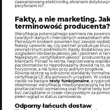
zaawansowaną elektroniką, ekranami dotykowymi
peryferiami IoT.
Fakty, a nie marketing. Ja
terminowość producenta?
Weryfikacja potencjalnego partnera nie powinna
twardych danych i mierzalnych wskaźnikach efe
Pierwszym krokiem powinien być zawsze osobisty
Należy upewnić się, czy partner produkuje kluc
zewnętrznym podmiotom. Każdy dodatkowy po
względem obniżenia jakości, jak i opóźnień w term
Najlepszym „certyfikatem jakości” producenta jes
klientami. Ponad 14-letnia, nieprzerwana współp
paczkomatów to niepodważalny dowód na to, że
horyzoncie, a nie tylko przy jednym projekcie.
Równie istotne są wdrożone standardy formalne i
certyfikacja CE dla gotowych urządzeń. W codzi
nacisk na bieżące
testy funkcjonalne
, a rygory
obejmować weryfikację międzyoperacyjną na stan
powtarzalność wymiarową oraz finalne testy ko
być zarządzane w czasie rzeczywistym za pomo
pełen wgląd w status zamówienia.
Odporny łańcuch dostaw