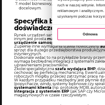
model biznesowy, który gwarantuje, że prod
ruch w naszej witrynie. Inf
docelowym.
reklamowym i analitycznym. 
uzyskanymi podczas korzysta
Specyfika branży a kompet
doświadczenie w Twojej n
Odmowa
Rynek urządzeń samoobsługowych charakteryzu
innym jest prosta
maszyna samosprzedająca
,
urządzenie samosprzedające
przeznaczone d
Zupełnie inne wymagania stawia nowoczesny
au
sprzęt dla dużego przedsiębiorstwa produkcyjn
inżynieryjnych.
Doskonale widać to na przykładzie branży prz
wymaga bezbłędnej integracji z systemami zak
uprawnieniami pracowników.
Zkolei specjalistyczna
szafa wydająca BHP
, dzi
cechować się perfekcją mechaniczną. Ewentualn
roboczych mógłby przecież zatrzymać pracę na cał
W każdym przypadku niezbędny jest płynnie dzi
(popychacze, windy, systemy bębnowe czy spiral
systemami klienta
(np. protokoły MDB, autory
integracja z systemem ERP
(jak SAP czy Micro
magazynowych w czasie rzeczywistym.