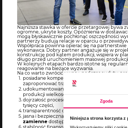
Najniższa stawka w ofercie przetargowej bywa 
ogromne, ukryte koszty. Opóźnienia w dostawach
mogą błyskawicznie pochłonąć oszczędności wyn
partnerzy budują relacje w oparciu o przewidyw
Współpraca powinna opierać się na partnerstwie z
wykonawca. Dobry partner angażuje się w projek
konstrukcję pod kątem produkcji, wspiera w pl
długo przed uruchomieniem masowej produkcji
W kolejnych etapach bardzo istotne są: regular
reagowanie na bieżące wyzwania.
Na co warto zwrócić uwagę podczas audytu pro
posiadane kompetencje inżynieryjne oraz własn
zaproponować trafne ulepszenia,
udokumentowane doświadczenie w płynnym p
produkcji wielkoseryjnej,
dojrzałość procesowa w zarządzaniu bardzo 
Zgoda
tysięcy części,
transparentność działań oraz wdrożone, mierzal
jasna i bezpieczna polityka obejmująca stabiln
Niniejsza strona korzysta z
zamienne
dostępne w niedługim czasie,
stabilność finansowa partnera, pozwalająca n
Wykorzystujemy pliki cookie 