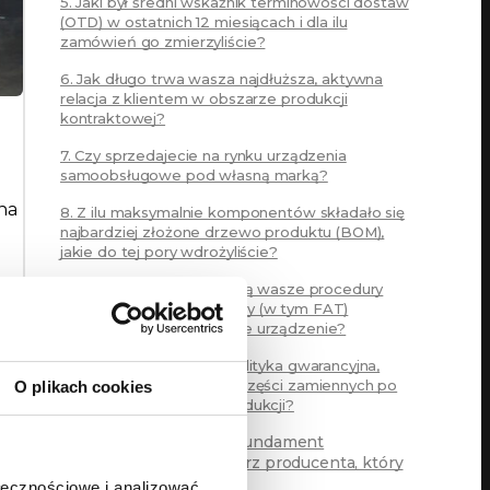
5. Jaki był średni wskaźnik terminowości dostaw
(OTD) w ostatnich 12 miesiącach i dla ilu
zamówień go zmierzyliście?
6. Jak długo trwa wasza najdłuższa, aktywna
relacja z klientem w obszarze produkcji
kontraktowej?
7. Czy sprzedajecie na rynku urządzenia
samoobsługowe pod własną marką?
na
8. Z ilu maksymalnie komponentów składało się
najbardziej złożone drzewo produktu (BOM),
jakie do tej pory wdrożyliście?
9. Jak dokładnie wyglądają wasze procedury
kontroli jakości i jakie testy (w tym FAT)
przechodzi każde gotowe urządzenie?
10. Jak wygląda Wasza polityka gwarancyjna,
serwisowa i dostępność części zamiennych po
O plikach cookies
zakończeniu głównej produkcji?
Dojrzałość procesowa to fundament
współpracy na lata. Wybierz producenta, który
przeskaluje Twój biznes
ołecznościowe i analizować