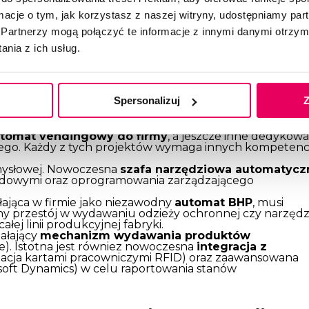
ucent nie będzie konkurował z Tobą na Twoim rynku
ormacje o tym, jak korzystasz z naszej witryny, udostępniamy p
Partnerzy mogą połączyć te informacje z innymi danymi otrzym
nia z ich usług.
encje inżynieryjne. Dlaczego
iszy ma decydujące znaczenie?
Spersonalizuj
Z
je się ogromną różnorodnością konstrukcyjną. Czym
 serwująca zimne napoje, a czym innym zaawansowane
o wydawania specjalistycznego asortymentu.
tomat vendingowy do firmy
, a jeszcze inne dedykow
ego. Każdy z tych projektów wymaga innych kompetencj
emysłowej. Nowoczesna
szafa narzędziowa automatycz
ładowymi oraz oprogramowania zarządzającego
ałająca w firmie jako niezawodny
automat BHP
, musi
y przestój w wydawaniu odzieży ochronnej czy narzędz
ej linii produkcyjnej fabryki.
ałający
mechanizm wydawania produktów
e). Istotna jest równiez nowoczesna
integracja z
zacja kartami pracowniczymi RFID) oraz zaawansowana
soft Dynamics) w celu raportowania stanów