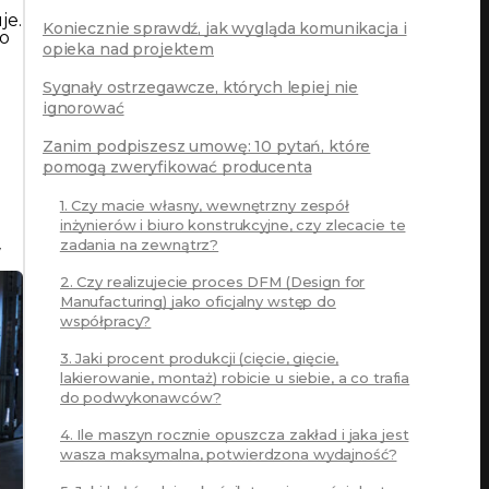
je.
Koniecznie sprawdź, jak wygląda komunikacja i
po
opieka nad projektem
Sygnały ostrzegawcze, których lepiej nie
ignorować
Zanim podpiszesz umowę: 10 pytań, które
pomogą zweryfikować producenta
1. Czy macie własny, wewnętrzny zespół
inżynierów i biuro konstrukcyjne, czy zlecacie te
w
zadania na zewnątrz?
2. Czy realizujecie proces DFM (Design for
Manufacturing) jako oficjalny wstęp do
współpracy?
3. Jaki procent produkcji (cięcie, gięcie,
lakierowanie, montaż) robicie u siebie, a co trafia
do podwykonawców?
4. Ile maszyn rocznie opuszcza zakład i jaka jest
wasza maksymalna, potwierdzona wydajność?