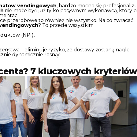
matów vendingowych
, bardzo mocno się profesjonalizu
ch
nie może być już tylko pasywnym wykonawcą, który 
mentacji.
 przerobowe to również nie wszystko. Na co zwracać
 vendingowych
? To przede wszystkim:
oduktów (NPI),
zeństwa – eliminuje ryzyko, że dostawy zostaną nagle
znie dynamicznie rosnąć.
centa? 7 kluczowych kryterió