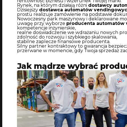
rentowność biznesu i wizerunek Twojej marki.
Rynek, na którym działają różni
dostawcy auto
Dzisiejszy
dostawca automatów vendingowy
prostu realizuje zamówienie na podstawie doku
Nowoczesny park maszynowy i deklarowane moce
uwagę przy wyborze
producenta automatów
kompetencje inżynierskie,
realne doświadczenie we wdrażaniu nowych pr
zdolność do rozwoju i szybkiego skalowania,
stabilne zaplecze finansowe producenta.
Silny partner kontraktowy to gwarancja bezpiec
przerwane w momencie, gdy Twoja sprzedaż zac
Jak mądrze wybrać produ