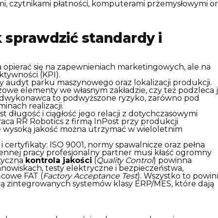
, czytnikami płatności, komputerami przemysłowymi or
k sprawdzić standardy i
 opierać się na zapewnieniach marketingowych, ale na
ktywności (KPI).
 audyt parku maszynowego oraz lokalizacji produkcji.
zowe elementy we własnym zakładzie, czy też podzleca 
dwykonawca to podwyższone ryzyko, zarówno pod
inach realizacji.
t długość i ciągłość jego relacji z dotychczasowymi
raca RR Robotics z firmą InPost przy produkcji
 wysoką jakość można utrzymać w wieloletnim
 certyfikaty: ISO 9001, normy spawalnicze oraz pełna
ennej pracy profesjonalny partner musi kłaść ogromny
styczna
kontrola jakości
(
Quality Control
) powinna
owiskach, testy elektryczne i bezpieczeństwa,
ńcowe FAT (
Factory Acceptance Test
). Wszystko to powi
cą zintegrowanych systemów klasy ERP/MES, które dają