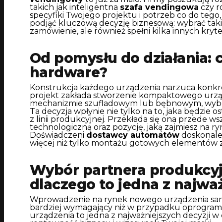
takich jak inteligentna
szafa vendingowa
czy r
specyfiki Twojego projektu i potrzeb co do tego
podjąć kluczową decyzję biznesową: wybrać taki
zamówienie, ale również spełni kilka innych kryt
Od pomysłu do działania: 
hardware?
Konstrukcja każdego urządzenia narzuca konkret
projekt zakłada stworzenie kompaktowego urząd
mechanizmie szufladowym lub bębnowym, wybór 
Ta decyzja wpłynie nie tylko na to, jaka będzie 
z linii produkcyjnej. Przekłada się ona przede 
technologiczną oraz pozycję, jaką zajmiesz na r
Doświadczeni
dostawcy automatów
doskonale 
więcej niż tylko montażu gotowych elementów z b
Wybór partnera produkcyj
dlaczego to jedna z najważ
Wprowadzenie na rynek nowego urządzenia sam
bardziej wymagający niż w przypadku oprogramo
urządzenia to jedna z najważniejszych decyzji w 