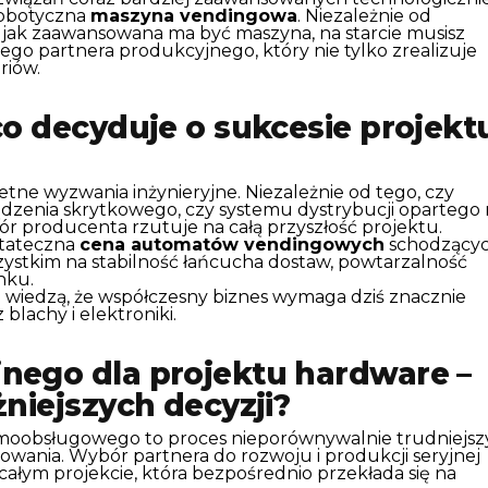
obotyczna
maszyna vendingowa
. Niezależnie od
, jak zaawansowana ma być maszyna, na starcie musisz
ego partnera produkcyjnego, który nie tylko zrealizuje
eriów.
co decyduje o sukcesie projekt
ne wyzwania inżynieryjne. Niezależnie od tego, czy
zenia skrytkowego, czy systemu dystrybucji opartego 
producenta rzutuje na całą przyszłość projektu.
ostateczna
cena automatów vendingowych
schodzący
wszystkim na stabilność łańcucha dostaw, powtarzalność
ynku.
wiedzą, że współczesny biznes wymaga dziś znacznie
lachy i elektroniki.
nego dla projektu hardware –
niejszych decyzji?
oobsługowego to proces nieporównywalnie trudniejszy
wania. Wybór partnera do rozwoju i produkcji seryjnej
całym projekcie, która bezpośrednio przekłada się na