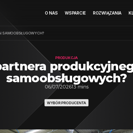
O NAS
WSPARCIE
ROZWIĄZANIA
K
YN SAMOOBSŁUGOWYCH?
PRODUKCJA
partnera produkcyjne
samoobsługowych?
06/07/2026
13 mins
WYBÓR PRODUCENTA