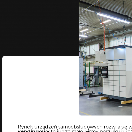
Rynek urządzeń samoobsługowych rozwija się w 
vendingowy
to już za mało. Firmy poszukują r