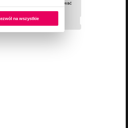
 klient mógł w pełni skoncentrować
u swojej sieci automatycznego
zych.
ezwól na wszystkie