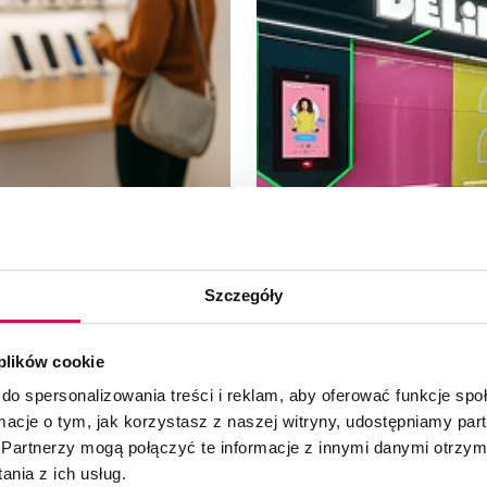
Szczegóły
 plików cookie
do spersonalizowania treści i reklam, aby oferować funkcje sp
ego rozwiązania
Delipop – Innowacje 
użytkowników
la sieci handlowych i
ormacje o tym, jak korzystasz z naszej witryny, udostępniamy p
ożliwiające efektywną
Przejęliśmy pełną odpowied
Partnerzy mogą połączyć te informacje z innymi danymi otrzym
ządzeń mobilnych (trade-
zaawansowanej, zrobotyz
nia z ich usług.
ą analizę obrazu
konstrukcji złożonej z 2