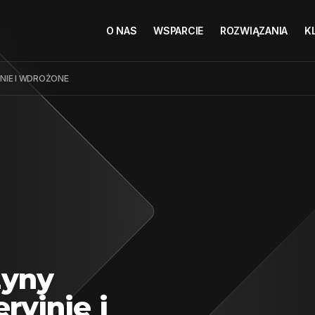
O NAS
WSPARCIE
ROZWIĄZANIA
K
NIE I WDROŻONE
zyny
yjnie i