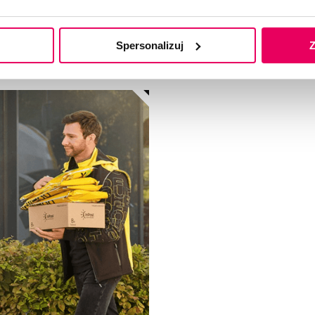
aby zapewnić szybką,
precyzji.Dzięki temu nasz
smartfonów. Cały proces
się na rozwoju i skalowani
 użyciem aplikacji GET-RE
odbioru zakupów spożywc
Spersonalizuj
Z
ZOBACZ