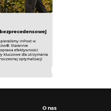
o bezprecedensowej
spieraliśmy InPost w
tów®. Starannie
poprawa efektywności
y kluczowe dla utrzymania
noczesnej optymalizacji
O nas