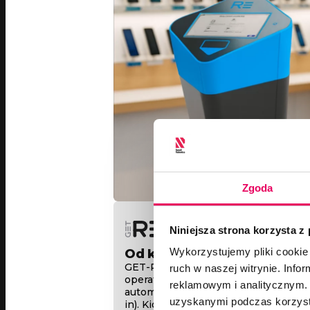
Zgoda
Niniejsza strona korzysta z
Wykorzystujemy pliki cookie 
Od koncepcji do skalowaln
GET-RE to innowacyjne rozwiązanie d
ruch w naszej witrynie. Inf
operatorów telekomunikacyjnych, um
reklamowym i analitycznym. 
automatyzację programów odkupu ur
uzyskanymi podczas korzysta
in). Kioski tej platformy wykorzystuj