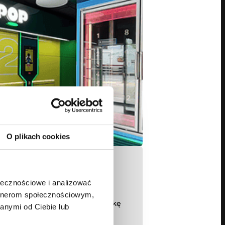
O plikach cookies
ołecznościowe i analizować
jutra dla dzisiejszych
artnerom społecznościowym,
zialność za produkcję i logistykę
anymi od Ciebie lub
owanej maszyny ARCTAN –
 500 komponentów o mikronowej