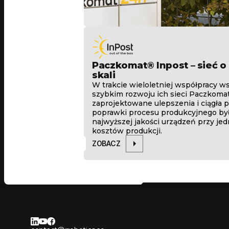
Paczkomat® Inpost – sieć 
skali
W trakcie wieloletniej współpracy w
szybkim rozwoju ich sieci Paczkoma
zaprojektowane ulepszenia i ciągła 
poprawki procesu produkcyjnego był
najwyższej jakości urządzeń przy jed
kosztów produkcji.
ZOBACZ