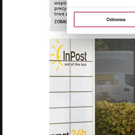
wspomaganą sztuczną inteligencją, 
precyzyjną i transparentną wycenę 
trwa zaledwie 5 minut i odbywa się z
Odmowa
ZOBACZ