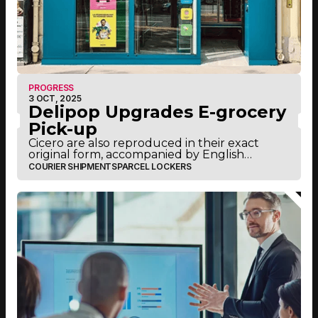
PROGRESS
3 OCT, 2025
Delipop Upgrades E-grocery
Pick-up
Cicero are also reproduced in their exact
original form, accompanied by English
versions from the 1914 translation by H.
COURIER SHIPMENTS
PARCEL LOCKERS
RackhamCicero are also reproduced in their
exact original form, accompanied by English
versions from the 1914 translation by H.
Rackham