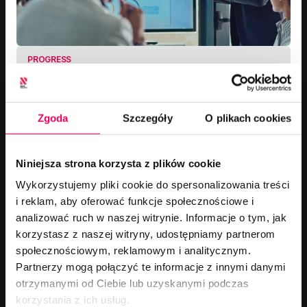
PROGRESS
2 OCT, 2025
Global Enterprises with
Machine IP
Need to set up mass production of your
Zgoda
Szczegóły
O plikach cookies
solution or scale up your manufacturing
capabilities? Let us assist in your growth.
Niniejsza strona korzysta z plików cookie
Wykorzystujemy pliki cookie do spersonalizowania treści
i reklam, aby oferować funkcje społecznościowe i
analizować ruch w naszej witrynie. Informacje o tym, jak
korzystasz z naszej witryny, udostępniamy partnerom
społecznościowym, reklamowym i analitycznym.
Partnerzy mogą połączyć te informacje z innymi danymi
otrzymanymi od Ciebie lub uzyskanymi podczas
korzystania z ich usług.